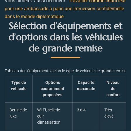
Vous aimerez aussi découvrir :
Travailler comme chauffeur
pour une ambassade à paris une immersion confidentielle
dans le monde diplomatique
Sélection d’équipements et
d’options dans les véhicules
de grande remise
Tableau des équipements selon le type de véhicule de grande remise
Type de
Options
Capacité
Niveau
véhicule
couramment
maximale
de
proposées
confort
Berline de
Wi-Fi, sellerie
3 à 4
Très
luxe
cuir,
élevé
climatisation