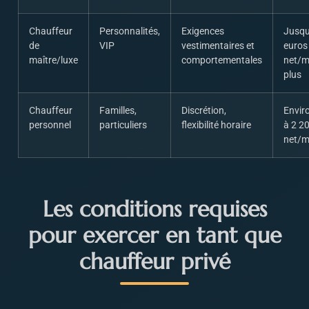
Chauffeur
Personnalités,
Exigences
Jusqu
de
VIP
vestimentaires et
euros
maître/luxe
comportementales
net/m
plus
Chauffeur
Familles,
Discrétion,
Envir
personnel
particuliers
flexibilité horaire
à 2 2
net/m
Les conditions requises
pour exercer en tant que
chauffeur privé